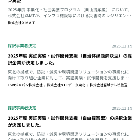
ン実証
2025年度 事業化・社会実装プログラム（自由提案型） において、
株式会社XMATが、インフラ施設等における災害時のレジリエンス
強化や平時の点検業務効率化を目指し、ガウシアンスプラッティ
株式会社ＸＭＡＴ
ング法を応用した防災デジタルツイン（3D可視化）の構築および
検証を行いました。 成果報告書をダウンロード １．解決を目指す
課題と解決方法 【課題】 ● 災害時や設備トラブル発生時には、
現場の状況を迅速に把握できず、関係者間で「どこが、どの程
採択事業者決定
2025.11.19
度、どうなっているか」の認識が揃わない
2025年度 実証実験・試作開発支援（自治体課題解決型）の採
択企業が決定しました。
東北の拠点で、防災・減災や環境関連ソリューションの事業化に
向けて取り組む企業に対して、実証実験・試作開発を支援しま
す。 自治体が提示する課題に対する検証・事業プランを募集しま
ESRIジャパン株式会社
株式会社NTTデータ東北
株式会社宮城テレビ放送
す。
採択事業者決定
2025.11.19
2025年度 実証実験・試作開発支援（自由提案型）の採択企業
が決定しました。
東北の拠点で、防災・減災や環境関連ソリューションの事業化に
向けて取り組む企業に対して、実証実験・試作開発を支援しま