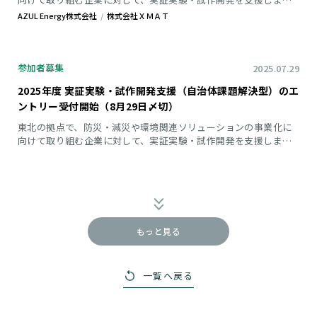
す。 企業が自ら設定した課題に対する検証・事業プランを募集し
AZUL Energy株式会社
株式会社ＸＭＡＴ
ます。
参加者募集
2025.07.29
2025年度 実証実験・試作開発支援（自治体課題解決型）のエ
ントリー受付開始（8月29日〆切）
東北の拠点で、防災・減災や環境関連ソリューションの事業化に
向けて取り組む企業に対して、実証実験・試作開発を支援しま
す。 自治体が提示する課題に対する検証・事業プランを募集しま
す。
もっと見る
一覧へ戻る