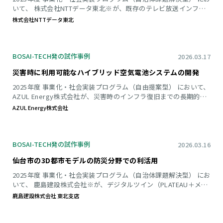
いて、 株式会社NTTデータ東北※が、既存のテレビ放送インフラ
（地デジIPDC）を活用した防災情報配信の実証実験と、導入に向
株式会社NTTデータ東北
けた課題整理のワークショップを実施しました。 ※協力：株式会
社仙台放送、一般社団法人 独立蓄積データ放送研究開発機構（AS
IST）、株式会社DXアンテナ 成果報告書をダウンロード １．解決
を目指す課題と解決方法 【課題】 ● 既存の自治体防災行政無線
BOSAI-TECH発の試作事例
2026.03.17
は、初期構築・更新に高
災害時に利用可能なハイブリッド空気電池システムの開発
2025年度 事業化・社会実装プログラム（自由提案型） において、
AZUL Energy株式会社が、災害時のインフラ復旧までの長期的な
電源確保を目指し、亜鉛空気電池と鉛蓄電池を組み合わせた「ハ
AZUL Energy株式会社
イブリッドバッテリーシステム」の試作開発および実証実験を実
施しました。 成果報告書をダウンロード １．解決を目指す課題と
解決方法 【課題】 ● 大規模災害時、避難所やインフラのバック
アップ電源として数日〜数週間分の電力を確保できる「災害に強
BOSAI-TECH発の試作事例
2026.03.16
い電源」が求められている。
仙台市の3D都市モデルの防災分野での利活用
2025年度 事業化・社会実装プログラム（自治体課題解決型） にお
いて、 鹿島建設株式会社※が、デジタルツイン（PLATEAU＋メタ
バース）環境を活用した水害時の避難シミュレーションの構築
鹿島建設株式会社 東北支店
と、市民参加型の情報収集および認知バイアス低減に向けた実証
実験を実施しました。 ※協力：クラスター株式会社 成果報告書を
ダウンロード １．解決を目指す課題と解決方法 【課題】 ● 近年