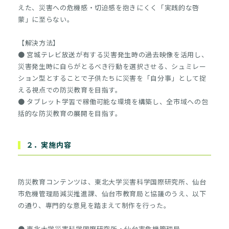
えた、災害への危機感・切迫感を抱きにくく「実践的な啓
蒙」に至らない。
【解決方法】
● 宮城テレビ放送が有する災害発生時の過去映像を活用し、
災害発生時に自らがとるべき行動を選択させる、シュミレー
ション型とすることで子供たちに災害を「自分事」として捉
える視点での防災教育を目指す。
● タブレット学習で稼働可能な環境を構築し、全市域への包
括的な防災教育の展開を目指す。
２．実施内容
防災教育コンテンツは、東北大学災害科学国際研究所、仙台
市危機管理局減災推進課、仙台市教育局と協議のうえ、以下
の通り、専門的な意見を踏まえて制作を行った。
● 東北大学災害科学国際研究所・仙台市危機管理局