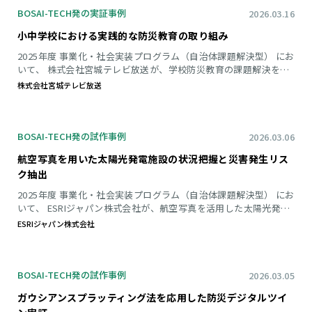
の急激な地球温暖化による線状降水帯発生の頻度と規模が拡大し
BOSAI-TECH発の実証事例
2026.03.16
ており、仙台市内中心部でも浸水被
小中学校における実践的な防災教育の取り組み
2025年度 事業化・社会実装プログラム（自治体課題解決型） にお
いて、 株式会社宮城テレビ放送が、学校防災教育の課題解決を目
指し、同社が開発した「映像を活用した防災教育教材」を用い
株式会社宮城テレビ放送
て、指導書の作成と実際の教育現場（児童館・小学校）での実証
実験を行いました。 成果報告書をダウンロード １．解決を目指す
課題と解決方法 【課題】 ● 既存教材（テキストの副読本等）や
カリキュラムによる学校防災教育は、教員個人の取り組みに依存
BOSAI-TECH発の試作事例
2026.03.06
しており、全市域への包括的な対応ができていな
航空写真を用いた太陽光発電施設の状況把握と災害発生リス
ク抽出
2025年度 事業化・社会実装プログラム（自治体課題解決型） にお
いて、 ESRIジャパン株式会社が、航空写真を活用した太陽光発電
施設の状況把握および効率的なリスク評価を目指し、ArcGISとGe
ESRIジャパン株式会社
oAIを用いたWebアプリの開発を行いました。 成果報告書をダウ
ンロード １．解決を目指す課題と解決方法 【課題】 ● 庁内GISを
使用した航空写真での太陽光発電施設の位置確認と、災害発生リ
スク評価の目視確認に時間がかかっている。 ● 施設のGISデータ
BOSAI-TECH発の試作事例
2026.03.05
の情報が少な
ガウシアンスプラッティング法を応用した防災デジタルツイ