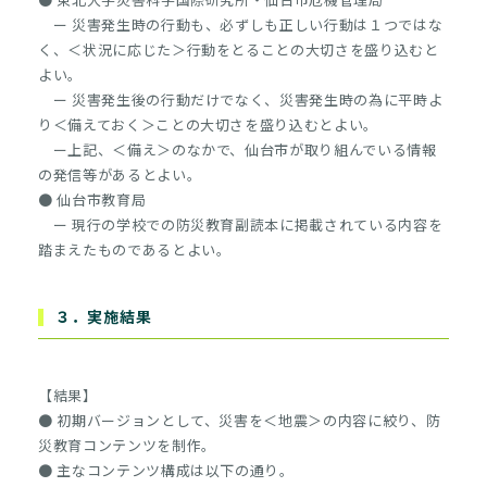
ー 災害発生時の行動も、必ずしも正しい行動は１つではな
く、＜状況に応じた＞行動をとることの大切さを盛り込むと
よい。
ー 災害発生後の行動だけでなく、災害発生時の為に平時よ
り＜備えておく＞ことの大切さを盛り込むとよい。
ー上記、＜備え＞のなかで、仙台市が取り組んでいる情報
の発信等があるとよい。
● 仙台市教育局
ー 現行の学校での防災教育副読本に掲載されている内容を
踏まえたものであるとよい。
３．実施結果
【結果】
● 初期バージョンとして、災害を＜地震＞の内容に絞り、防
災教育コンテンツを制作。
● 主なコンテンツ構成は以下の通り。