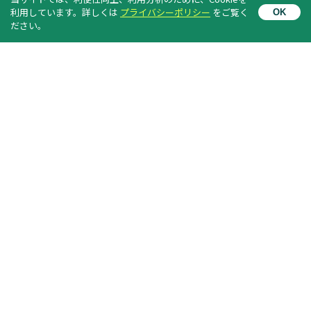
利用しています。詳しくは
プライバシーポリシー
をご覧く
OK
News Letter のご案内
ださい。
メールアドレスを登録すると、
イベントなど最新情報が配信されます。（無料）
購読する
個人情報の取り扱い
に同意する
仙台 BOSAI-TECH
イノベーションプラットフォーム