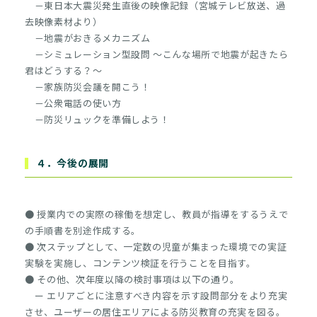
－東日本大震災発生直後の映像記録（宮城テレビ放送、過
去映像素材より）
－地震がおきるメカニズム
－シミュレーション型設問 ～こんな場所で地震が起きたら
君はどうする？～
－家族防災会議を開こう！
－公衆電話の使い方
－防災リュックを準備しよう！
４．今後の展開
● 授業内での実際の稼働を想定し、教員が指導をするうえで
の手順書を別途作成する。
● 次ステップとして、一定数の児童が集まった環境での実証
実験を実施し、コンテンツ検証を行うことを目指す。
● その他、次年度以降の検討事項は以下の通り。
ー エリアごとに注意すべき内容を示す設問部分をより充実
させ、ユーザーの居住エリアによる防災教育の充実を図る。