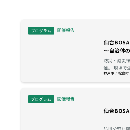
開催報告
プログラム
仙台BOSAI
～自治体
防災・減災
催。 現場で生じている課題や対策について語って頂きました。自治体が取り組む防災・減災課題を知り、防災ソリューションの
神戸市
松島町
開発に生か
開催報告
プログラム
仙台BOSA
防災分野に関