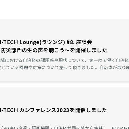
-TECH Lounge(ラウンジ) #8. 座談会
の防災部門の生の声を聴こう～を開催しました
領域における自治体の課題感や現状について、第一線で働く自治
す機会として、是非、ご活用ください。
I-TECH カンファレンス2023を開催しました
心の高い企業・研究機関・自治体が国内外から集結し、BOSAI-