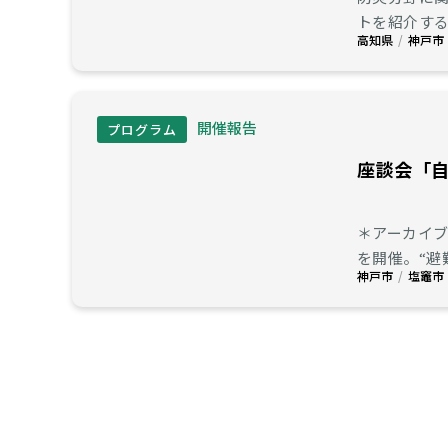
トを紹介するオンラインイ
高知県
神戸市
ーション紹
開催報告
プログラム
座談会「
＊アーカイブ動画の閲覧、資
を開催。“
神戸市
塩竈市
とする避難