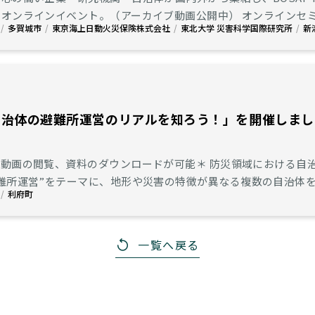
ベント。（アーカイブ動画公開中） オンラインセミナーの開催およびウェブサイト上での先端ソリュ
多賀城市
東京海上日動火災保険株式会社
東北大学 災害科学国際研究所
新
介を実施。
自治体の避難所運営のリアルを知ろう！」を開催しまし
料のダウンロードが可能＊ 防災領域における自治体の課題感や現状について意見交換を行う座談会
避難所運営”をテーマに、地形や災害の特徴が異なる複数の自治体
利府町
所運営について、担当者に語って頂きました。
一覧へ戻る