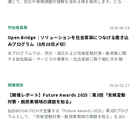
通じて、防災や環境課題の理解を深める場を提供します。どなた
でもご参加いただけます。
参加者募集
2026.06.29
Open Bridge｜ソリューションを社会実装につなげる磨き込
みプログラム（8月28日〆切）
本プログラムでは、防災・減災および気候変動対策・脱炭素に関
する自社製品・サービスの事業化・社会実装に取り組む方を個別
に支援します。支援対象は、東北6県に事業拠点がある中堅・中小
企業です。
開催報告
2026.02.27
【開催レポート】Future Awards 2025｜第3回「気候変動
対策・脱炭素領域の課題を知る」
仙台BOSAI-TECHが主催する「Future Awards 2025」第3回プログ
ラムとして、「気候変動対策・脱炭素領域の課題を知る」を2026
年1月28日に開催しました。 当日は、宮城県内に限らず福島県な
ど遠方からの参加者も含め、IT、製造、保険、旅行など多様な業
種の10団体から計11名が参加しました。 これまで主軸としてきた