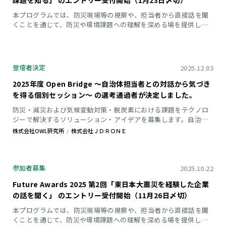
課題を知る」 のエントリー受付開始（1月23日〆切）
本プログラムでは、防災現場等の視察や、担当者から直接話を聞
くことを通じて、防災や環境課題への理解を深める場を提供しま
す。 第3回は仙台市内の太陽光発電設備・災害物資備蓄倉庫を視
察し、自治体担当者から直接話を聞くことで、現場が抱える課題
への理解を深め、ソリューション開発のヒントを得る機会を提供
します。
登壇者決定
2025.12.03
2025年度 Open Bridge ～自治体担当者との対話から気づき
を得る個別セッション～ の選考通過者が決定しました。
防災・減災および気候変動対策・脱炭素における課題をテクノロ
ジーで解決するソリューション・アイデアを募集します。自治体
担当者との意見交換を通じて、ソリューションのブラッシュアッ
株式会社OWL研究所
株式会社ＪＤＲＯＮＥ
プ、ひいては社会実装に役立てていただくことを狙いとしていま
す。
参加者募集
2025.10.22
Future Awards 2025 第2回「東日本大震災を経験した企業
の話を聞く」 のエントリー受付開始（11月26日〆切）
本プログラムでは、防災現場等の視察や、担当者から直接話を聞
くことを通じて、防災や環境課題への理解を深める場を提供しま