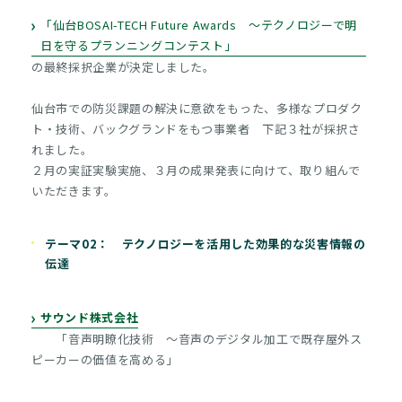
「仙台BOSAI-TECH Future Awards ～テクノロジーで明
日を守るプランニングコンテスト」
の最終採択企業が決定しました。
仙台市での防災課題の解決に意欲をもった、多様なプロダク
ト・技術、バックグランドをもつ事業者 下記３社が採択さ
れました。
２月の実証実験実施、３月の成果発表に向けて、取り組んで
いただきます。
テーマ02： テクノロジーを活用した効果的な災害情報の
伝達
サウンド株式会社
「音声明瞭化技術 ～音声のデジタル加工で既存屋外ス
ピーカーの価値を高める」