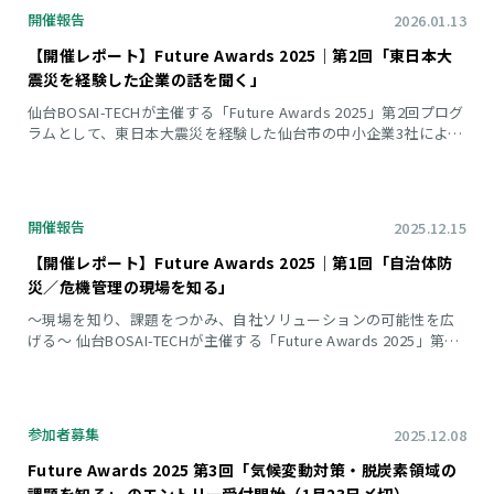
防災・減災分野に加え、「気候変動対策・脱炭素領域」をテーマ
開催報告
2026.01.13
に設定した回として、自社ソリューションの可能性を探る貴重な
機会となりました。 ≪ 実施概要 ≫ ● イントロダクション ●
【開催レポート】Future Awards 2025｜第2回「東日本大
現場視
震災を経験した企業の話を聞く」
仙台BOSAI-TECHが主催する「Future Awards 2025」第2回プログ
ラムとして、東日本大震災を経験した仙台市の中小企業3社による
トークセッションを2025年11月27日に開催しました。当日はBOS
AI-TECH会員企業のみならず、宮城県内の中小企業・自治体の参加
者を含め、多様なバックグラウンドを持つ25名が参加。震災時の
中小企業の判断に焦点を当て、ソリューションによって解決すべ
開催報告
2025.12.15
き課題を探る貴重な機会となりました。 ≪ 実施概要 ≫ ● ガイ
ダンス・登壇者紹介 ● トークセッション － テーマ①：
【開催レポート】Future Awards 2025｜第1回「自治体防
災／危機管理の現場を知る」
〜現場を知り、課題をつかみ、自社ソリューションの可能性を広
げる〜 仙台BOSAI-TECHが主催する「Future Awards 2025」第1
回プログラムとして、2025年10月29日に塩竈市の防災・危機管理
現場をめぐる視察会を開催しました。 当日は、宮城県内に限らず
東京都・福井県など遠方からの参加者を含め、IT、製造、建設、
保険、印刷など多様な業種の17法人・22名が参加。自治体のリア
参加者募集
2025.12.08
ルな防災現場を体感し、自社ソリューションの可能性を探る貴重
な機会となりました。 ≪ 実施概要 ≫ ● ガイダンス
Future Awards 2025 第3回「気候変動対策・脱炭素領域の