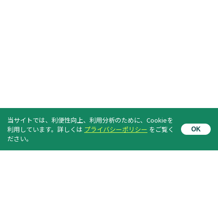
当サイトでは、利便性向上、利用分析のために、Cookieを
利用しています。詳しくは
プライバシーポリシー
をご覧く
OK
News Letter のご案内
ださい。
メールアドレスを登録すると、
イベントなど最新情報が配信されます。（無料）
購読する