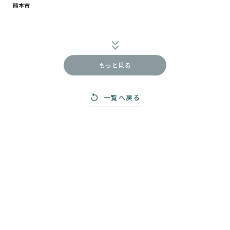
す。 第2回は、東日本大震災を乗り越えた仙台の企業と共に、災
熊本市
害時に直面したリアルな課題を紐解き、防災ソリューション開発
のヒントを得るトークセッションを開催します。
もっと見る
一覧へ戻る